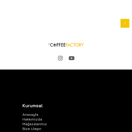
1
Kurumsal
Anasayfa
Hakkımızda
Mağazalarımız
Bize Ulaşın