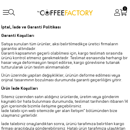
0
İptal, İade ve Garanti Politikası
Garanti Koşulları
Satışa sunulan tüm ürünler, aksi belirtilmedikçe üretici firmaların
garantisi altındadır.
Garanti kapsamının geçerli olabilmesi için, kargo teslimatı sırasında
ürünü kontrol etmeniz gerekmektedir. Teslimat esnasında herhangi bir
hasar veya deformasyon tespit edilirse, kargo görevlisine tutanak
tutturularak ürün teslim alınmamalıdır.
Ürün üzerinde yapılan değişiklikler, ürünün deforme edilmesi veya
orijinal tasarımının bozulması durumunda garanti geçerliliğini yitirir.
Ürün İade Koşulları
Sitemiz üzerinden satın aldığınız ürünlerde, üretim veya gönderim
kaynaklı bir hata bulunması durumunda, teslimat tarihinden itibaren 14
gün içerisinde bizimle iletişime geçebilirsiniz.
İade talebi için web sitemizde yer alan İletişim” bölümünden bize
ulaşmanız yeterlidir.
İade talebiniz onaylandıktan sonra, ürünü tarafımıza belirtilen kargo
firması aracılığıyla gönderebilirsiniz. Hatalı ürün tarafımıza ulaştıktan