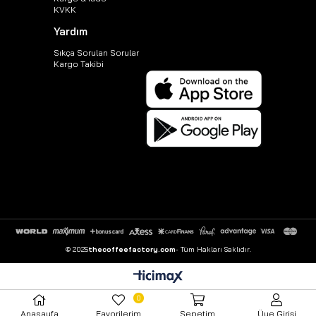
KVKK
Yardım
Sıkça Sorulan Sorular
Kargo Takibi
© 2025
thecoffeefactory.com
- Tüm Hakları Saklıdır.
0
Anasayfa
Favorilerim
Sepetim
Üye Girişi