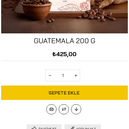
GUATEMALA 200 G
₺425,00
TAVSIYE ET
YORUM YAZ